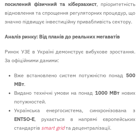
посилений фізичний та
кіберзахист
, пріоритетність
відновлення та спрощення регуляторних процедур, що
значно підвищує інвестиційну привабливість сектору.
Аналіз ринку: Від планів до реальних мегаватів
Ринок УЗЕ в Україні демонструє вибухове зростання.
За офіційними даними:
Вже встановлено систем потужністю понад
500
МВт
.
Видано технічні умови на понад
1000 МВт
нових
потужностей.
Українська енергосистема, синхронізована з
ENTSO-E
, рухається в напрямі європейських
стандартів
smart
grid
та децентралізації.