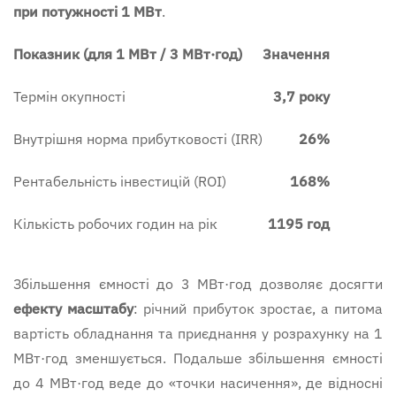
при потужності 1 МВт
.
Показник (для 1 МВт / 3
МВт·год
)
Значення
Термін окупності
3,7 року
Внутрішня норма прибутковості (IRR)
26%
Рентабельність інвестицій (ROI)
168%
Кількість робочих годин на рік
1195 год
Збільшення ємності до 3 МВт·год дозволяє досягти
ефекту масштабу
: річний прибуток зростає, а питома
вартість обладнання та приєднання у розрахунку на 1
МВт·год зменшується. Подальше збільшення ємності
до 4 МВт·год веде до «точки насичення», де відносні